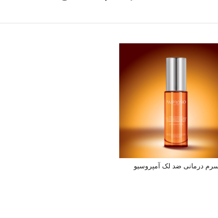
رم درمانی ضد لک آمپروسیو