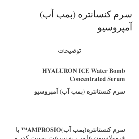
سرم کنسانتره (بمب آب)
آمپروسیو
توضیحات
HYALURON ICE Water Bomb
Concentrated Serum
سرم کنستانتره (بمب آب) آمپروسیو
سرم کنستانتره(بمب آب)
AMPROSIO™
با
فرمولاسیون علمی، به سرعت پوست کدر و