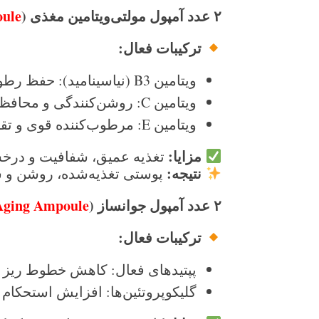
۲
عدد آمپول مولتی‌ویتامین مغذی
(
oule
ترکیبات فعال
:
ویتامین B3 (نیاسینامید): حفظ رطوبت و افزایش استحکام پوست
ویتامین C: روشن‌کنندگی و محافظت در برابر رادیکال‌های آزاد
ویتامین E: مرطوب‌کننده قوی و تقویت سد دفاعی پوست
مزایا
:
تغذیه عمیق، شفافیت و در
نتیجه
:
پوستی تغذیه‌شده، روشن و س
۲
عدد آمپول جوانساز
(
Aging Ampoule
ترکیبات فعال
:
پپتیدهای فعال: کاهش خطوط ریز و
گلیکوپروتئین‌ها: افزایش استحکا