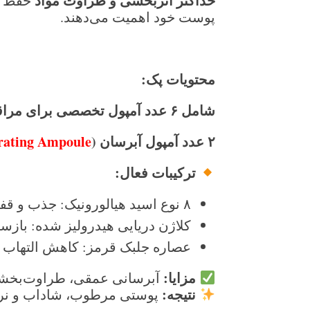
حداکثر اثربخشی و طراوت مواد
حفظ شو
پوست خود اهمیت می‌دهند.
محتویات پک
:
شامل
۶
عدد آمپول تخصصی برای مراق
۲
عدد آمپول آبرسان
(
ating Ampoule
ترکیبات فعال
:
۸ نوع اسید هیالورونیک: جذب و قفل کردن رطوبت در پوست
کلاژن دریایی هیدرولیز شده: باز
عصاره جلبک قرمز: کاهش التهاب
مزایا
:
آبرسانی عمقی، طراوت‌بخش
نتیجه
:
پوستی مرطوب، شاداب و نر