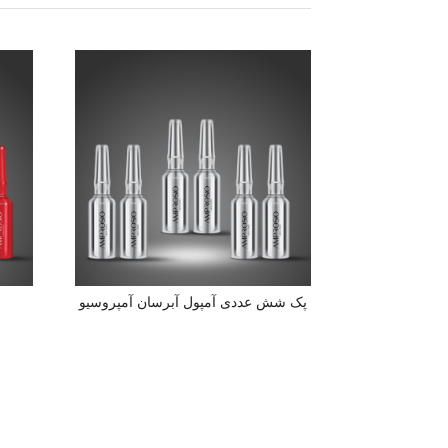
پک شش عددی آمپول آبرسان آمپروسیو