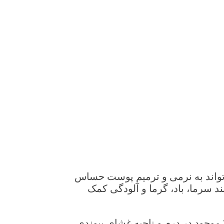
‌تواند به نرمی و ترمیم پوست حساس
 سرما، باد، گرما و آلودگی کمک
موجود در درم و ناحیه غشای پیوندی