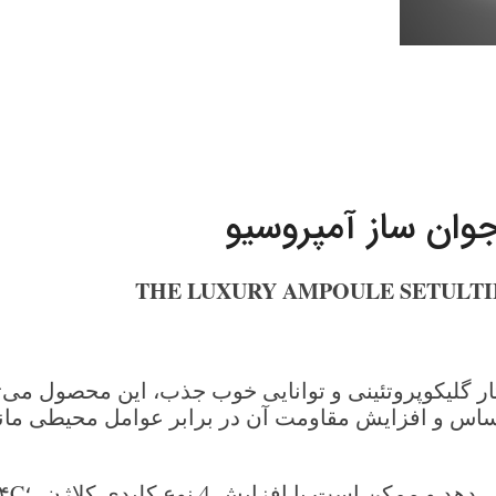
ن ساز آمپروسیو
THE LUXURY AMPOULE SETULTIMA
تار گلیکوپروتئینی و توانایی خوب جذب، این محصول می
س و افزایش مقاومت آن در برابر عوامل محیطی مانند
است با افزایش 4 نوع کلیدی کلاژن ؛۴C