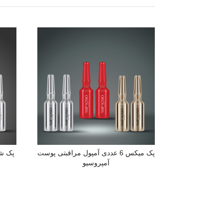
پک میکس 6 عددی آمپول مراقبتی پوست
پک شش
آمپروسیو