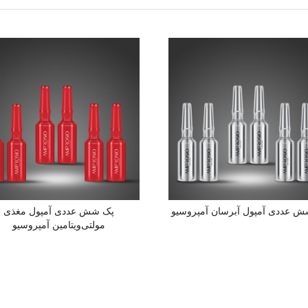
 عددی آمپول آبرسان آمپروسیو
پک شش عددی آمپول مغذی
مولتی‌ویتامین آمپروسیو