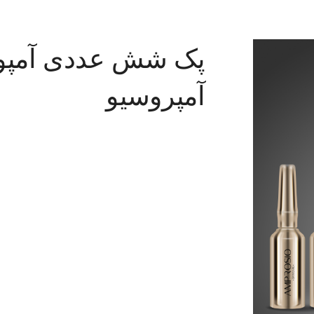
پک شش عددی آمپو
آمپروسیو