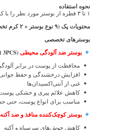
نحوه استفاده
۱ تا ۳ قطره از بوستر مورد نظر را با کرم روز یا کرم شب مخلوط کرده و روی صورت، گردن و دکلته بمالید.
محتویات پک (
۹
نوع بوستر +
۲
کرم تخ
بوسترهای تخصصی
بوستر ضد آلودگی محیطی
(Urban Care Booster Set 3PCS)
محافظت از پوست در برابر آلودگی
افزایش درخشندگی و حفظ جوانی
غنی از آنتی‌اکسیدان‌ها
کاهش علائم پیری و خشکی پوست
مناسب برای انواع پوست، حتی 
بوستر کوچک‌کننده منافذ و ضد آکنه
)
کاهش جوش‌های سرسیاه و آکنه