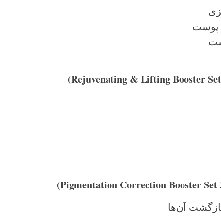
زی
 پوست
ست
ازگشت آن‌ها